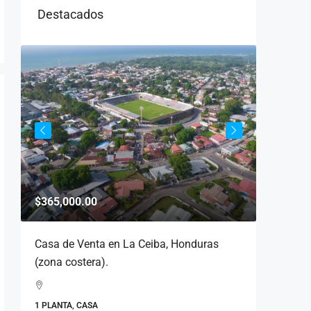
Destacados
$365,000.00
$142,00
a
Casa de Venta en La Ceiba, Honduras
Venta de
(zona costera).
Cofradi
1 PLANTA, CASA
6