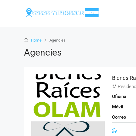
Home
Agencies
Agencies
Bienes R
Residenc
Oficina
Móvil
Correo