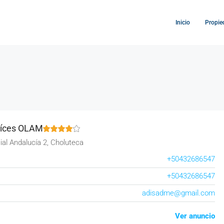
Inicio
Propie
aíces OLAM
ial Andalucía 2, Choluteca
+50432686547
+50432686547
adisadme@gmail.com
Ver anuncio