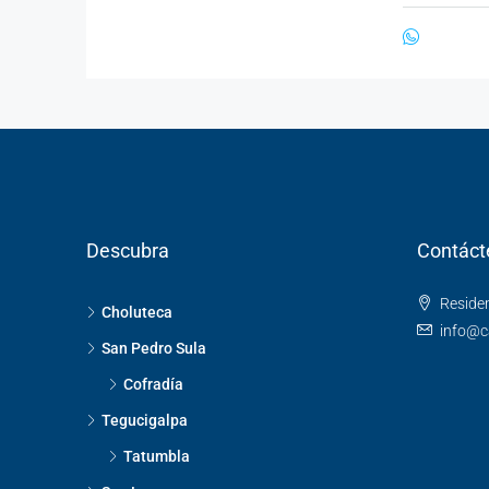
Descubra
Contáct
Residen
Choluteca
info@c
San Pedro Sula
Cofradía
Tegucigalpa
Tatumbla