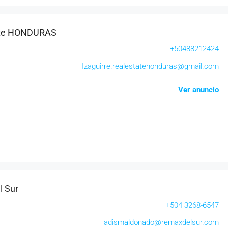
ate HONDURAS
+50488212424
Izaguirre.realestatehonduras@gmail.com
Ver anuncio
l Sur
+504 3268-6547
adismaldonado@remaxdelsur.com