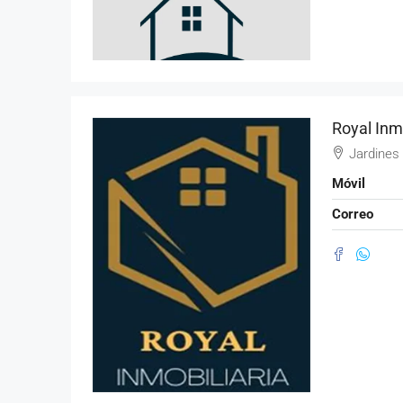
Royal Inmo
Jardines 
Móvil
Correo
$162,876.00
Venta de Terreno Comerc
TERRENO