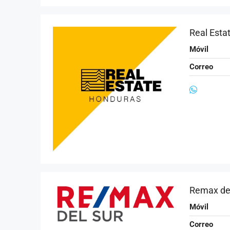
Real Est
Móvil
Correo
Remax de
Móvil
Correo