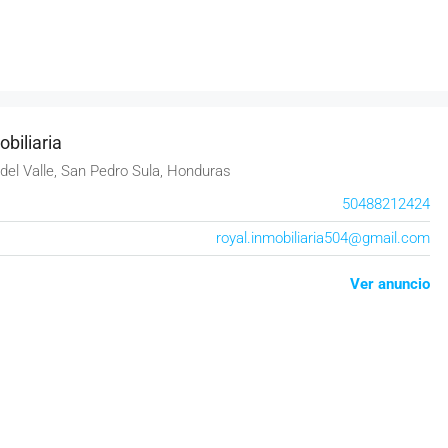
biliaria
del Valle, San Pedro Sula, Honduras
50488212424
royal.inmobiliaria504@gmail.com
Ver anuncio
ial en Choluteca
En Residencial Choluteca Venta de Lujos
Casa
Residencial Palmeras, Choluteca, Honduras