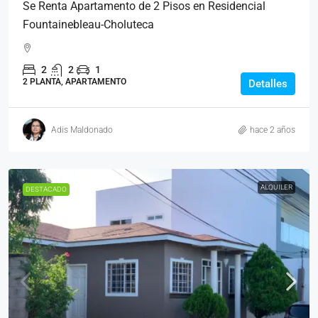
Se Renta Apartamento de 2 Pisos en Residencial
Fountainebleau-Choluteca
2
2
1
2 PLANTA, APARTAMENTO
Detalles
Adis Maldonado
hace 2 años
ALQUILER
DESTACADO