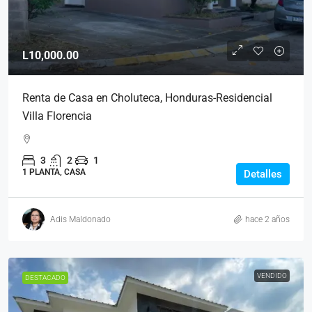
L10,000.00
Renta de Casa en Choluteca, Honduras-Residencial
Villa Florencia
3
2
1
1 PLANTA, CASA
Detalles
Adis Maldonado
hace 2 años
VENDIDO
DESTACADO