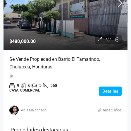
$480,000.00
Se Vende Propiedad en Barrio El Tamarindo,
Choluteca, Honduras
9
6
5
568
CASA, COMERCIAL
Detalles
Adis Maldonado
hace 2 años
Propiedades destacadas